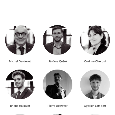
Michel Derdevet
Jérôme Quéré
Corinne Cherqui
Brieuc Hallouet
Pierre Dewever
Cyprien Lambert