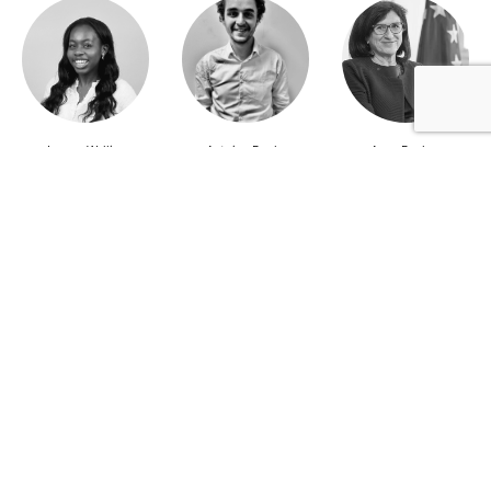
Jeanne Wallian
Antoine Boulo
Anne Bucher
Mohamed Es-Sbai
Olivier Marty
Pierre Berlioz
Adhésion
Contact
Mentions légales
Déclaration de confidentialité
© Copyright - Confrontations Europe - Think Tank Européen