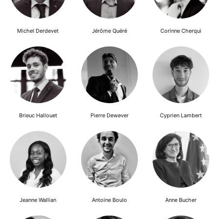
Michel Derdevet
Jérôme Quéré
Corinne Cherqui
Brieuc Hallouet
Pierre Dewever
Cyprien Lambert
Jeanne Wallian
Antoine Boulo
Anne Bucher