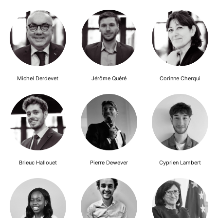
Michel Derdevet
Jérôme Quéré
Corinne Cherqui
Brieuc Hallouet
Pierre Dewever
Cyprien Lambert