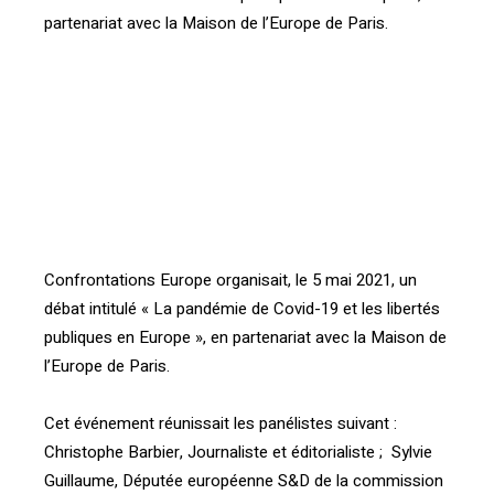
partenariat avec la Maison de l’Europe de Paris.
[vc_btn title= »Télécharger la synthèse en PDF »
color= »primary »
link= »url:http%3A%2F%2Fconfrontations.org%2Fwp-
content%2Fuploads%2F2017%2F07%2FSynthe%CC%80
se-la-pande%CC%81mie-de-COVID-19-et-les-
liberte%CC%81s-publiques-en-
Europe.pdf||target:%20_blank| »]
Confrontations Europe organisait, le 5 mai 2021, un
débat intitulé « La pandémie de Covid-19 et les libertés
publiques en Europe », en partenariat avec la Maison de
l’Europe de Paris.
Cet événement réunissait les panélistes suivant :
Christophe Barbier, Journaliste et éditorialiste ; Sylvie
Guillaume, Députée européenne S&D de la commission