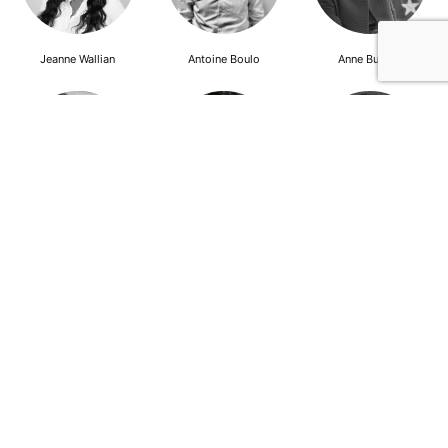
Jeanne Wallian
Antoine Boulo
Anne Bucher
Mohamed Es-Sbai
Olivier Marty
Pierre Berlioz
Adhésion
Contact
Mentions légales
Déclaration de confidentialité
© Copyright - Confrontations Europe - Think Tank Européen