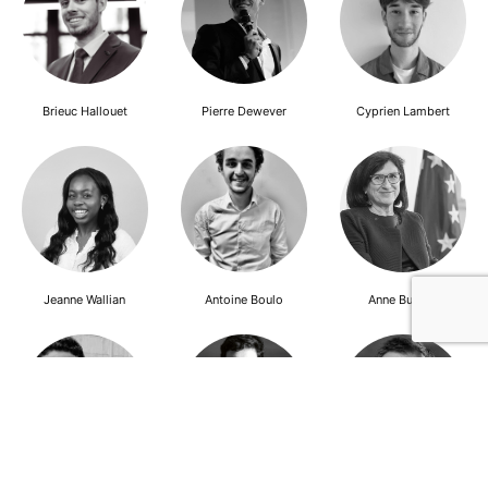
Brieuc Hallouet
Pierre Dewever
Cyprien Lambert
Jeanne Wallian
Antoine Boulo
Anne Bucher
Mohamed Es-Sbai
Olivier Marty
Pierre Berlioz