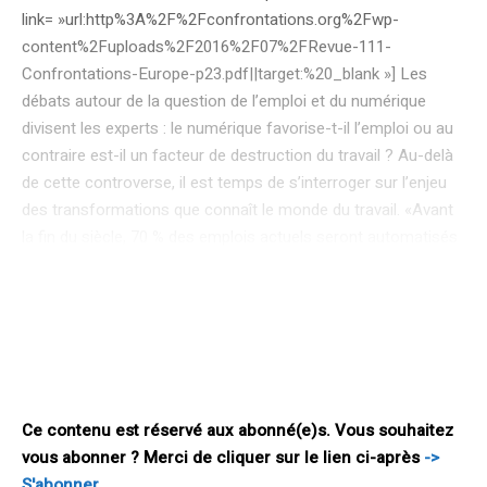
link= »url:http%3A%2F%2Fconfrontations.org%2Fwp-
content%2Fuploads%2F2016%2F07%2FRevue-111-
Confrontations-Europe-p23.pdf||target:%20_blank »] Les
débats autour de la question de l’emploi et du numérique
divisent les experts : le numérique favorise-t-il l’emploi ou au
contraire est-il un facteur de destruction du travail ? Au-delà
de cette controverse, il est temps de s’interroger sur l’enjeu
des transformations que connaît le monde du travail. «Avant
la fin du siècle, 70 % des emplois actuels seront automatisés
et remplacés par des machines » écrivait, en 2012, le
rédacteur en chef de la revue américaine Wired, Kevin Kelly.
Depuis, les études et rapports d’experts se sont multipliés : le
rapport de Bloomberg annonce que 50 % de la main-d’œuvre
aux États-Unis pourrait être remplacée par des robots d’ici dix
à vingt ans. En France, le cabinet Roland Berger estime que,
Ce contenu est réservé aux abonné(e)s. Vous souhaitez
vous abonner ? Merci de cliquer sur le lien ci-après
->
S'abonner