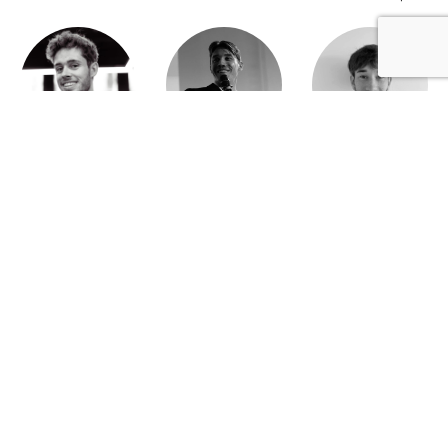
Brieuc Hallouet
Pierre Dewever
Cyprien Lambert
Jeanne Wallian
Antoine Boulo
Anne Bucher