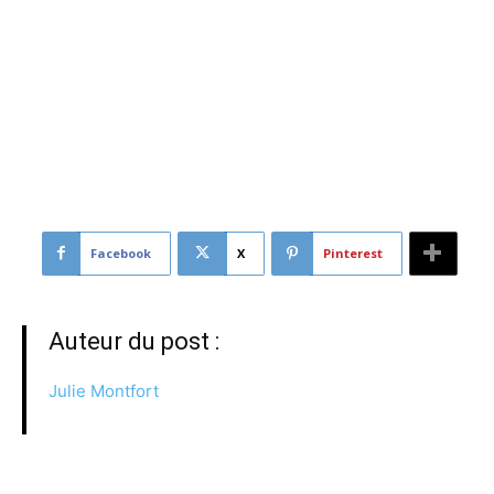
[vc_btn title= »Télécharger l’article » color= »primary »
size= »lg » align= »center » button_block= »true »
link= »url:http%3A%2F%2Fconfrontations.org%2Fwp-
content%2Fuploads%2F2022%2F09%2FReconnaitre-le-
nucleaire-europeen-comme-un-SIEG-VDEF-
1.pdf||target:%20_blank|rel:nofollow »]
Facebook
X
Pinterest
Auteur du post :
Julie Montfort