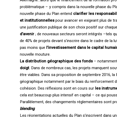
Allemagne…alors que le financement de la formation pr
problématique – y compris dans la nouvelle phase du Pla
nouvelle phase du Plan entend
clarifier les responsab
et institutionnelles
pour avancer en exigeant plus de t
une justification publique de son choix positif sur chaque
d’avenir
; de nouveaux secteurs seront intégrés –tels que
de 40% de projets devant s’inscrire dans le cadre de la lu
pas moins que
l’investissement dans le capital huma
nouvelle mouture.
La distribution géographique des fonds
– notamment e
doigt
. Dans de nombreux cas, les projets manquent souve
être viables. Dans sa proposition de septembre 2016, la 
géographique notamment par le biais du renforcement d
cohésion. Des réflexions sont en cours sur
les instrume
cela est beaucoup plus intensif en capital – ce qui pouss
Parallèlement, des changements réglementaires sont pro
blending
.
Les réorientations actuelles du Plan s’inscrivent dans u