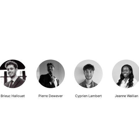
Brieuc Hallouet
Pierre Dewever
Cyprien Lambert
Jeanne Wallian