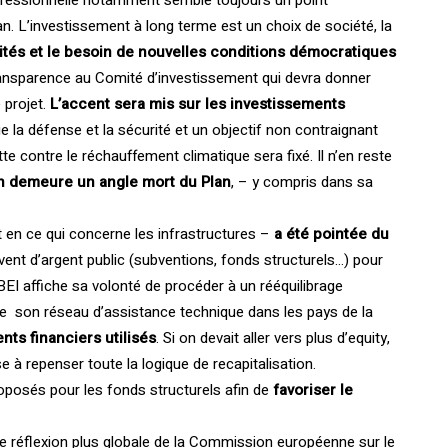
ofessionnelle notamment semble toujours un point
n. L’investissement à long terme est un choix de société, la
ilités et le besoin de nouvelles conditions démocratiques
ransparence au Comité d’investissement qui devra donner
 projet.
L’accent sera mis sur les investissements
 la défense et la sécurité et un objectif non contraignant
tte contre le réchauffement climatique sera fixé. Il n’en reste
in demeure un angle mort du Plan
, – y compris dans sa
n ce qui concerne les infrastructures –
a été pointée du
nt d’argent public (subventions, fonds structurels…) pour
BEI affiche sa volonté de procéder à un rééquilibrage
e son réseau d’assistance technique dans les pays de la
nts financiers utilisés
. Si on devait aller vers plus d’equity,
e à repenser toute la logique de recapitalisation.
posés pour les fonds structurels afin de
favoriser le
ne réflexion plus globale de la Commission européenne sur le