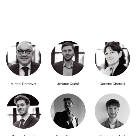
Michel Derdevet
Jérôme Quéré
Corinne Cherqui