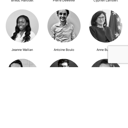
Brieuc Hallouet
Pierre Dewever
Cyprien Lambert
Jeanne Wallian
Antoine Boulo
Anne Bucher
Mohamed Es-Sbai
Olivier Marty
Pierre Berlioz
Adhésion
Contact
Mentions légales
Déclaration de confidentialité