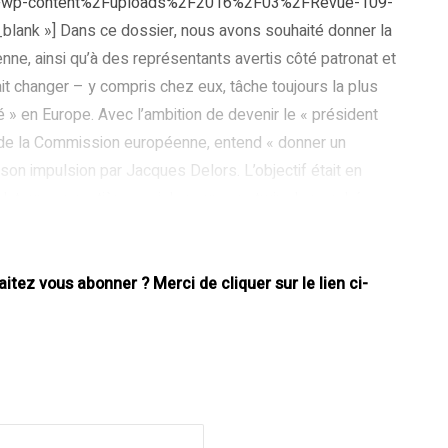
g%2Fwp-content%2Fuploads%2F2016%2F03%2FRevue-109-
blank »] Dans ce dossier, nous avons souhaité donner la
ne, ainsi qu’à des représentants avertis côté patronat et
rait changer – y compris chez eux, tâche toujours la plus
é » en Europe. Avec l’ambition de devenir le « président
t de la Commission européenne, entend « donner un
son impulsion par Jacques Delors. L’objectif était en
lateurs en matière sociale pour construire le marché
coordination complexe multi-niveaux et multi-politiques.
gences
tez vous abonner ? Merci de cliquer sur le lien ci-