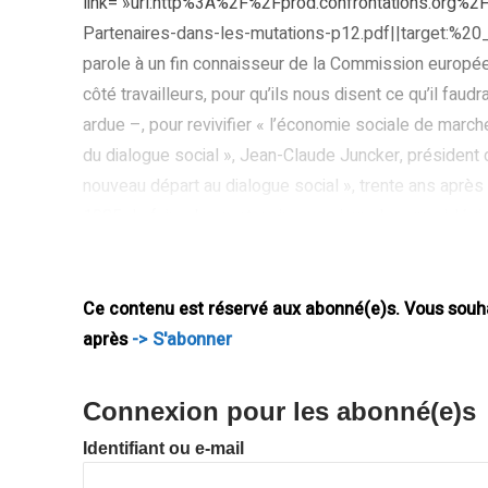
link= »url:http%3A%2F%2Fprod.confrontations.or
Partenaires-dans-les-mutations-p12.pdf||target:%20_
parole à un fin connaisseur de la Commission européen
côté travailleurs, pour qu’ils nous disent ce qu’il faud
ardue –, pour revivifier « l’économie sociale de march
du dialogue social », Jean-Claude Juncker, présiden
nouveau départ au dialogue social », trente ans après 
1985 de faire des partenaires sociaux des quasi-légis
unique, le but est aujourd’hui qu’ils participent à une 
C’est plus difficile mais aussi nécessaire : les diver
Ce contenu est réservé aux abonné(e)s. Vous souhai
après
-> S'abonner
Connexion pour les abonné(e)s
Identifiant ou e-mail