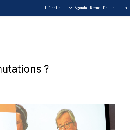
Thématiques
Agenda
Revue
Dossiers
Publi
utations ?