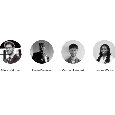
Brieuc Hallouet
Pierre Dewever
Cyprien Lambert
Jeanne Wallian