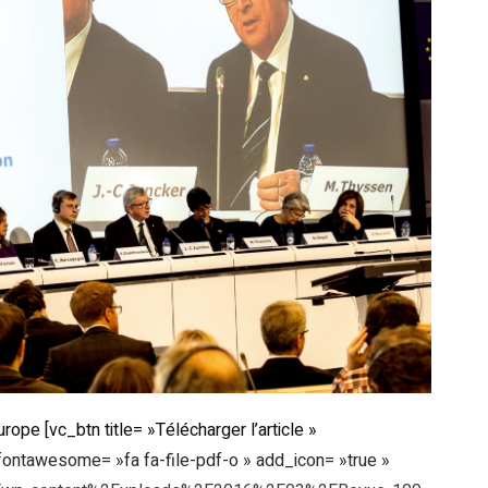
e [vc_btn title= »Télécharger l’article »
n_fontawesome= »fa fa-file-pdf-o » add_icon= »true »