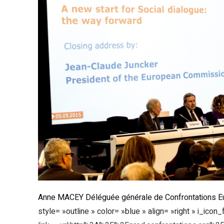
Anne MACEY Déléguée générale de Confrontations Europ
style= »outline » color= »blue » align= »right » i_ico