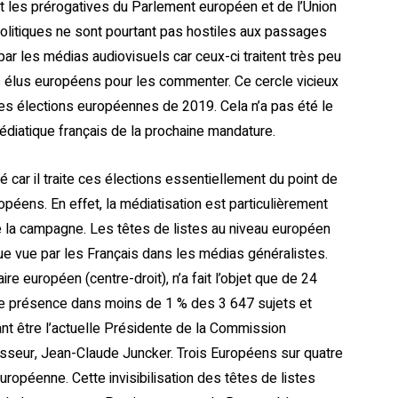
t les prérogatives du Parlement européen et de l’Union
litiques ne sont pourtant pas hostiles aux passages
par les médias audiovisuels car ceux-ci traitent très peu
s élus européens pour les commenter. Ce cercle vicieux
 des élections européennes de 2019. Cela n’a pas été le
édiatique français de la prochaine mandature.
 car il traite ces élections essentiellement du point de
péens. En effet, la médiatisation est particulièrement
de la campagne. Les têtes de listes au niveau européen
 vue par les Français dans les médias généralistes.
ire européen (centre-droit), n’a fait l’objet que de 24
 une présence dans moins de 1 % des 3 647 sujets et
ant être l’actuelle Présidente de la Commission
seur, Jean-Claude Juncker. Trois Européens sur quatre
ropéenne. Cette invisibilisation des têtes de listes