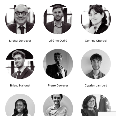
Michel Derdevet
Jérôme Quéré
Corinne Cherqui
Brieuc Hallouet
Pierre Dewever
Cyprien Lambert