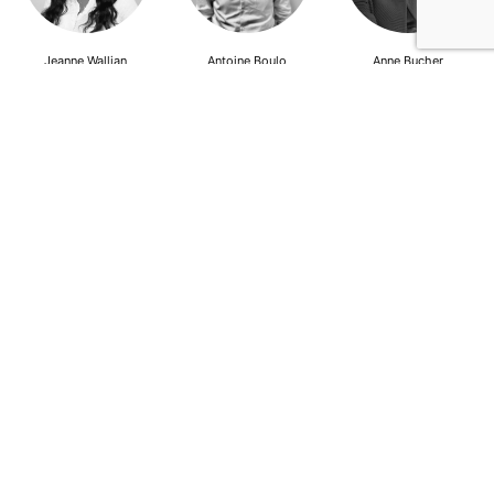
Jeanne Wallian
Antoine Boulo
Anne Bucher
Mohamed Es-Sbai
Olivier Marty
Pierre Berlioz
Adhésion
Contact
Mentions légales
Déclaration de confidentialité
© Copyright - Confrontations Europe - Think Tank Européen