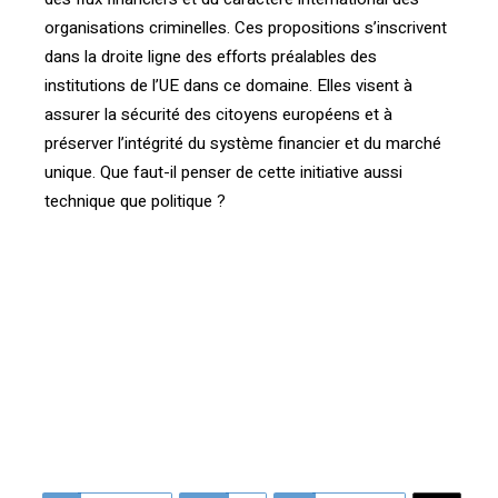
organisations criminelles. Ces propositions s’inscrivent
dans la droite ligne des efforts préalables des
institutions de l’UE dans ce domaine. Elles visent à
assurer la sécurité des citoyens européens et à
préserver l’intégrité du système financier et du marché
unique. Que faut-il penser de cette initiative aussi
technique que politique ?
[vc_btn title= »Télécharger l’article » color= »primary »
size= »lg » align= »center » button_block= »true »
link= »url:http%3A%2F%2Fconfrontations.org%2Fwp-
content%2Fuploads%2F2017%2F07%2FLEurope-
renforce-son-arsenal-de-lutte-contre-le-blanchiment-
dargent-et-le-financement-du-
terrorisme-.pdf||target:%20_blank| »]