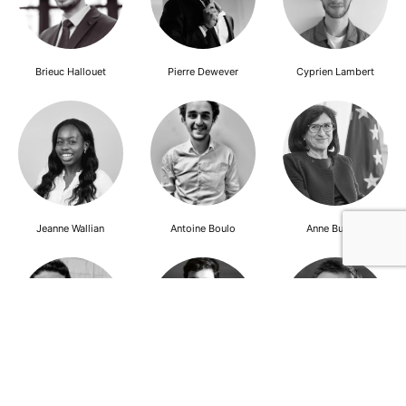
Brieuc Hallouet
Pierre Dewever
Cyprien Lambert
Jeanne Wallian
Antoine Boulo
Anne Bucher
Mohamed Es-Sbai
Olivier Marty
Pierre Berlioz