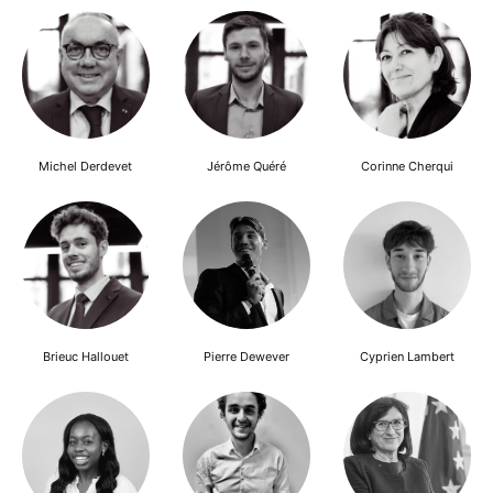
Michel Derdevet
Jérôme Quéré
Corinne Cherqui
Brieuc Hallouet
Pierre Dewever
Cyprien Lambert