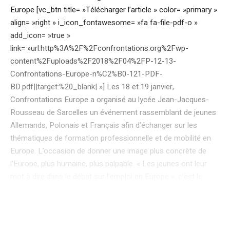
Europe [vc_btn title= »Télécharger l’article » color= »primary »
align= »right » i_icon_fontawesome= »fa fa-file-pdf-o »
add_icon= »true »
link= »url:http%3A%2F%2Fconfrontations.org%2Fwp-
content%2Fuploads%2F2018%2F04%2FP-12-13-
Confrontations-Europe-n%C2%B0-121-PDF-
BD.pdf||target:%20_blank| »] Les 18 et 19 janvier,
Confrontations Europe a organisé au lycée Jean-Jacques-
Rousseau de Sarcelles un événement rassemblant de jeunes
Allemands, Polonais et Français afin d’échanger sur les
thématiques de formation professionnelle et de mobilité en
Europe. L’occasion de donner une image plus concrète de
l’Europe, plus humaine, plus palpable. « Les jeunes ont leur
mot à dire dans le débat sur l’emploi en Europe », c’est le
credo que porte Confrontations Europe depuis 2015. Le
projet pilote “Hear my voice”, qui a été lancé il y a trois ans en
Île-de-France, s’est ainsi poursuivi en Hauts-de-France (Lille,
Roubaix) en 2016-2017. En janvier 2018, Confrontations