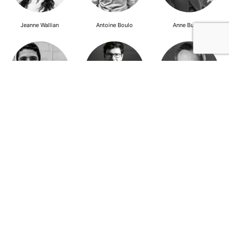
Jeanne Wallian
Antoine Boulo
Anne Bucher
Mohamed Es-Sbai
Olivier Marty
Pierre Berlioz
Adhésion
Contact
Mentions légales
Déclaration de confidentialité
© Copyright - Confrontations Europe - Think Tank Européen