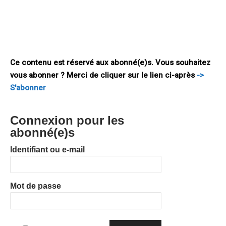
Europe a continué dans cette voie à Sarcelles en rassemblant
des jeunes citoyens européens sur les thématiques
concrètes d’insertion professionnelle et de mobilité. Cette
contribution est apparue d’autant plus urgente
Ce contenu est réservé aux abonné(e)s. Vous souhaitez
vous abonner ? Merci de cliquer sur le lien ci-après
->
S'abonner
Connexion pour les
abonné(e)s
Identifiant ou e-mail
Mot de passe