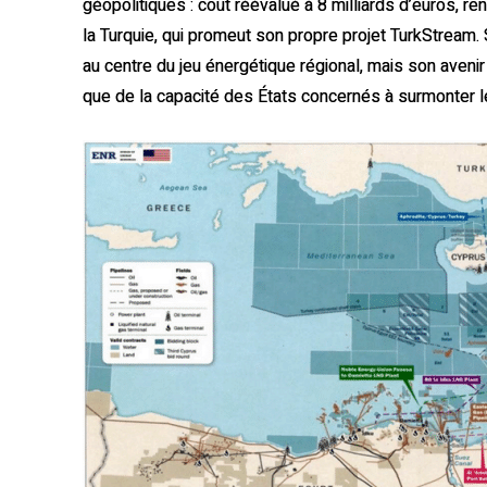
géopolitiques : coût réévalué à 8 milliards d’euros, ren
la Turquie, qui promeut son propre projet TurkStream. S
au centre du jeu énergétique régional, mais son aven
que de la capacité des États concernés à surmonter le