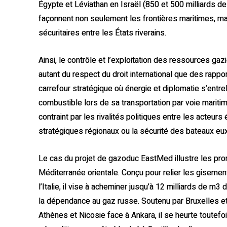
Égypte et Léviathan en Israël (850 et 500 milliards 
façonnent non seulement les frontières maritimes, ma
sécuritaires entre les États riverains.
Ainsi, le contrôle et l’exploitation des ressources g
autant du respect du droit international que des rappo
carrefour stratégique où énergie et diplomatie s’entrel
combustible lors de sa transportation par voie mariti
contraint par les rivalités politiques entre les acteurs
stratégiques régionaux ou la sécurité des bateaux e
Le cas du projet de gazoduc EastMed illustre les pro
Méditerranée orientale. Conçu pour relier les gisement
l’Italie, il vise à acheminer jusqu’à 12 milliards de m
la dépendance au gaz russe. Soutenu par Bruxelles e
Athènes et Nicosie face à Ankara, il se heurte toutefo