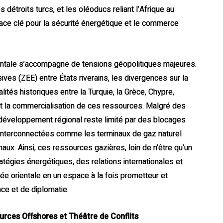
étroits turcs, et les oléoducs reliant l’Afrique au
ace clé pour la sécurité énergétique et le commerce
ientale s’accompagne de tensions géopolitiques majeures.
 (ZEE) entre États riverains, les divergences sur la
ités historiques entre la Turquie, la Grèce, Chypre,
n et la commercialisation de ces ressources. Malgré des
développement régional reste limité par des blocages
es interconnectées comme les terminaux de gaz naturel
naux. Ainsi, ces ressources gazières, loin de n’être qu’un
atégies énergétiques, des relations internationales et
ée orientale en un espace à la fois prometteur et
nce et de diplomatie.
ources Offshores et Théâtre de Conflits