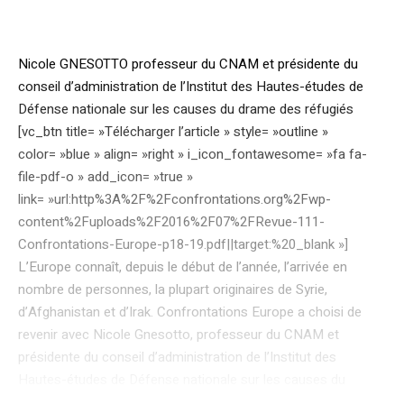
Nicole GNESOTTO professeur du CNAM et présidente du
conseil d’administration de l’Institut des Hautes-études de
Défense nationale sur les causes du drame des réfugiés
[vc_btn title= »Télécharger l’article » style= »outline »
color= »blue » align= »right » i_icon_fontawesome= »fa fa-
file-pdf-o » add_icon= »true »
link= »url:http%3A%2F%2Fconfrontations.org%2Fwp-
content%2Fuploads%2F2016%2F07%2FRevue-111-
Confrontations-Europe-p18-19.pdf||target:%20_blank »]
L’Europe connaît, depuis le début de l’année, l’arrivée en
nombre de personnes, la plupart originaires de Syrie,
d’Afghanistan et d’Irak. Confrontations Europe a choisi de
revenir avec Nicole Gnesotto, professeur du CNAM et
présidente du conseil d’administration de l’Institut des
Hautes-études de Défense nationale sur les causes du
drame des réfugiés. Derrière ces vies humaines déchirées,