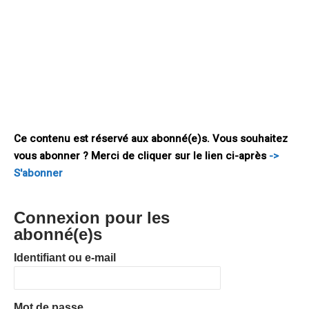
voire perdues, c’est un ensemble de crises que l’Union
européenne ne peut continuer à ignorer. La crise migratoire
actuelle est-elle le reflet d’un manque d’action commune des
États de l’Union européenne vis-à-vis de leurs voisins, en
particulier du Sud de la Méditerranée ? Nicole Gnesotto : Oui,
les Européens, dans cette crise, subissent les conséquences
de leur absentéisme international. Mais
Ce contenu est réservé aux abonné(e)s. Vous souhaitez
vous abonner ? Merci de cliquer sur le lien ci-après
->
S'abonner
Connexion pour les
abonné(e)s
Identifiant ou e-mail
Mot de passe