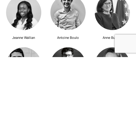
Jeanne Wallian
Antoine Boulo
Anne Bucher
Mohamed Es-Sbai
Olivier Marty
Pierre Berlioz
Adhésion
Contact
Mentions légales
Déclaration de confidentialité
© Copyright - Confrontations Europe - Think Tank Européen