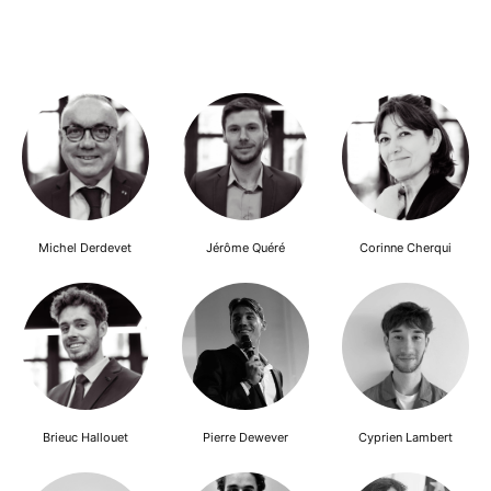
Michel Derdevet
Jérôme Quéré
Corinne Cherqui
Brieuc Hallouet
Pierre Dewever
Cyprien Lambert