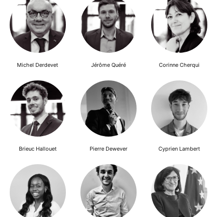
Michel Derdevet
Jérôme Quéré
Corinne Cherqui
Brieuc Hallouet
Pierre Dewever
Cyprien Lambert