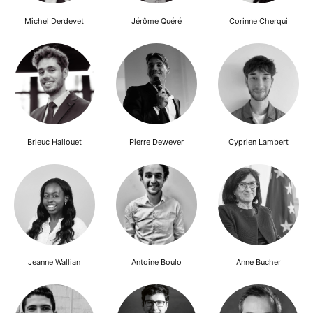
Michel Derdevet
Jérôme Quéré
Corinne Cherqui
Brieuc Hallouet
Pierre Dewever
Cyprien Lambert
Jeanne Wallian
Antoine Boulo
Anne Bucher