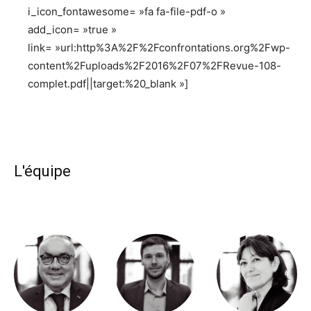
i_icon_fontawesome= »fa fa-file-pdf-o »
add_icon= »true »
link= »url:http%3A%2F%2Fconfrontations.org%2Fwp-
content%2Fuploads%2F2016%2F07%2FRevue-108-
complet.pdf||target:%20_blank »]
L'équipe