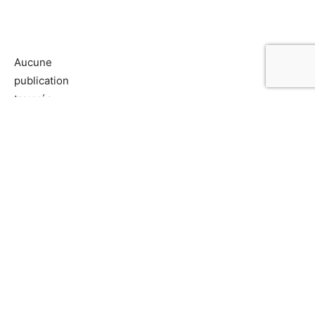
Aucune
publication
trouvée.
Adhésion
Contact
Mentions légales
Déclaration de confidentialité
© Copyright - Confrontations Europe - Think Tank Européen