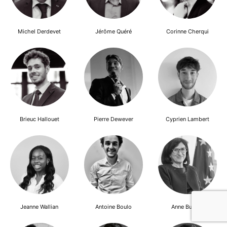
Michel Derdevet
Jérôme Quéré
Corinne Cherqui
Brieuc Hallouet
Pierre Dewever
Cyprien Lambert
Jeanne Wallian
Antoine Boulo
Anne Bucher