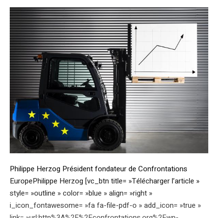
Philippe Herzog Président fondateur de Confrontations
EuropePhilippe Herzog [vc_btn title= »Télécharger l’article »
style= »outline » color= »blue » align= »right »
i_icon_fontawesome= »fa fa-file-pdf-o » add_icon= »true »
link= »url:http%3A%2F%2Fconfrontations.org%2Fwp-