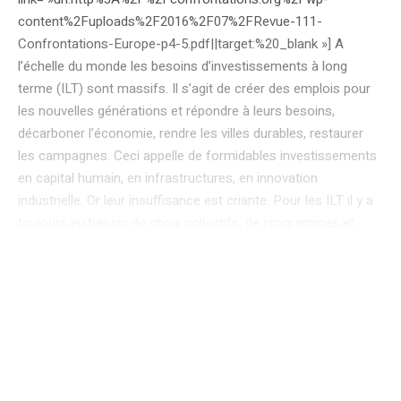
content%2Fuploads%2F2016%2F07%2FRevue-111-
Confrontations-Europe-p4-5.pdf||target:%20_blank »] A
l’échelle du monde les besoins d’investissements à long
terme (ILT) sont massifs. Il s’agit de créer des emplois pour
les nouvelles générations et répondre à leurs besoins,
décarboner l’économie, rendre les villes durables, restaurer
les campagnes. Ceci appelle de formidables investissements
en capital humain, en infrastructures, en innovation
industrielle. Or leur insuffisance est criante. Pour les ILT il y a
toujours eu besoin de choix collectifs, de programmes et
soutiens publics ; or aujourd’hui l’Etat investit très peu, et nos
sociétés vieillissantes demandent la protection sociale, non
l’investissement. D’autre part la finance privée mobilise
d’énormes ressources dans le monde globalisé mais elle
estime le risque beaucoup trop élevé pour s’engager à long
terme. Cela étant, la bonne nouvelle est que politiques et
financiers commencent à se pencher sur ce problème. Qui