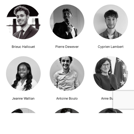
Brieuc Hallouet
Pierre Dewever
Cyprien Lambert
Jeanne Wallian
Antoine Boulo
Anne Bucher