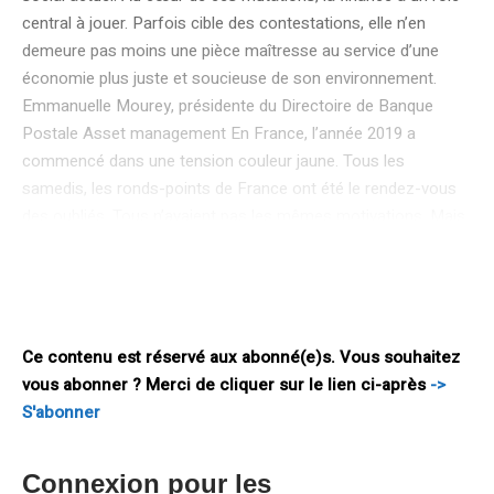
central à jouer. Parfois cible des contestations, elle n’en
demeure pas moins une pièce maîtresse au service d’une
économie plus juste et soucieuse de son environnement.
Emmanuelle Mourey, présidente du Directoire de Banque
Postale Asset management En France, l’année 2019 a
commencé dans une tension couleur jaune. Tous les
samedis, les ronds-points de France ont été le rendez-vous
des oubliés. Tous n’avaient pas les mêmes motivations. Mais
tous, à travers leur colère, exprimaient bien souvent un
sentiment d’injustice face à une société dont ils se sentaient
exclus. Dans le même temps, la cause climatique rassemblait
dans les rues du monde, comme le 16 mars dernier, lors
Ce contenu est réservé aux abonné(e)s. Vous souhaitez
vous abonner ? Merci de cliquer sur le lien ci-après
->
S'abonner
Connexion pour les