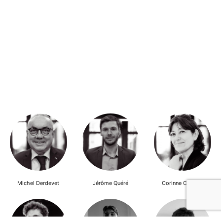
Michel Derdevet
Jérôme Quéré
Corinne Cherqui