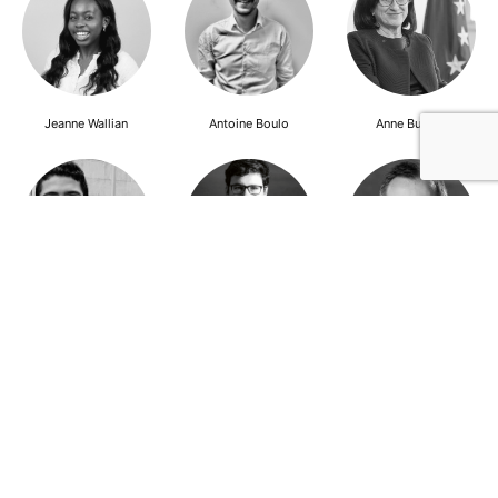
Jeanne Wallian
Antoine Boulo
Anne Bucher
Mohamed Es-Sbai
Olivier Marty
Pierre Berlioz
Adhésion
Contact
Mentions légales
Déclaration de confidentialité
© Copyright - Confrontations Europe - Think Tank Européen