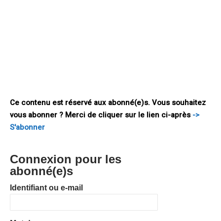
de bouleversements nos économies ont connu depuis, et qui
ne cessent de s’accélérer. Plus encore que l’économie
numérique, la dématérialisation de l’ensemble de l’économie a
achevé de mettre en évidence l’obsolescence de notre
système fiscal. Le principe de la territorialité de l’impôt, qui
gouverne ce système, s’appuie sur le principe d’établissement
stable au sein d’un pays. Cet établissement stable suppose
une présence physique
Ce contenu est réservé aux abonné(e)s. Vous souhaitez
vous abonner ? Merci de cliquer sur le lien ci-après
->
S'abonner
Connexion pour les
abonné(e)s
Identifiant ou e-mail