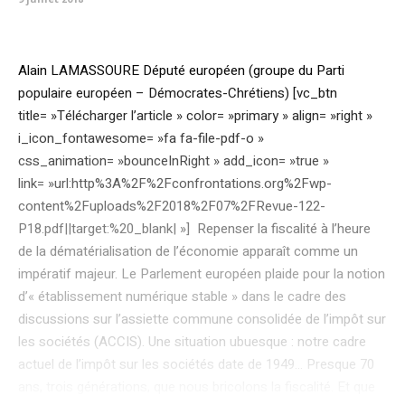
Alain LAMASSOURE Député européen (groupe du Parti
populaire européen – Démocrates-Chrétiens) [vc_btn
title= »Télécharger l’article » color= »primary » align= »right »
i_icon_fontawesome= »fa fa-file-pdf-o »
css_animation= »bounceInRight » add_icon= »true »
link= »url:http%3A%2F%2Fconfrontations.org%2Fwp-
content%2Fuploads%2F2018%2F07%2FRevue-122-
P18.pdf||target:%20_blank| »] Repenser la fiscalité à l’heure
de la dématérialisation de l’économie apparaît comme un
impératif majeur. Le Parlement européen plaide pour la notion
d’« établissement numérique stable » dans le cadre des
discussions sur l’assiette commune consolidée de l’impôt sur
les sociétés (ACCIS). Une situation ubuesque : notre cadre
actuel de l’impôt sur les sociétés date de 1949… Presque 70
ans, trois générations, que nous bricolons la fiscalité. Et que