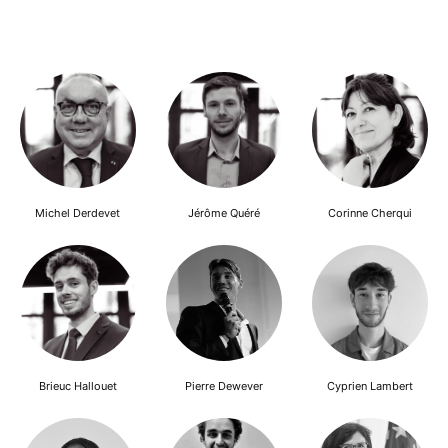
Michel Derdevet
Jérôme Quéré
Corinne Cherqui
Brieuc Hallouet
Pierre Dewever
Cyprien Lambert