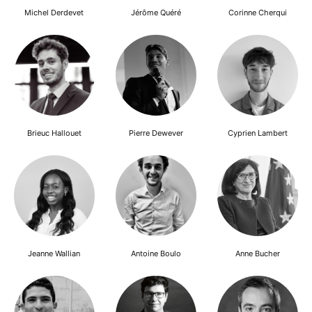
Michel Derdevet
Jérôme Quéré
Corinne Cherqui
Brieuc Hallouet
Pierre Dewever
Cyprien Lambert
Jeanne Wallian
Antoine Boulo
Anne Bucher