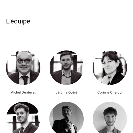
L'équipe
Michel Derdevet
Jérôme Quéré
Corinne Cherqui