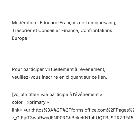
Modération : Edouard-François de Lencquesaing,
Trésorier et Conseiller Finance, Confrontations
Europe
Pour participer virtuellement à l’événement,
veuillez-vous inscrire en cliquant sur ce lien.
[vc_btn title= »Je participe à l’événement »
color= »primary »
link= »url:https%3A%2F%2Fforms.office.com%2FPage
z_GtFjaT3wuRwadFNP0RGhBpkcKN1bltUQTBJSTRZRFA5U