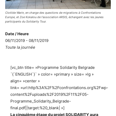
Clotilde Warin, en charge des questions de migrations à Confrontations
Europe, et Zoe Kokalou de l'association ARSIS, échangent avec les jeunes
participants du Solidarity Tour.
Date / Heure
06/11/2019 - 08/11/2019
Toute la journée
[vc_btn title= »Programme Solidarity Belgrade
`{`ENGLISH`}` » color= »primary » size= »lg »
align= »center »
link= »url:http%3A%2F%2Fconfrontations.org%2Fwp-
content%2Fuploads%2F2019%2F11%2F05-
Programme_Solidarity_Belgrade-
final.pdf||target:%20_blank| »]
La cinquième étape du projet SOLIDARITY aura