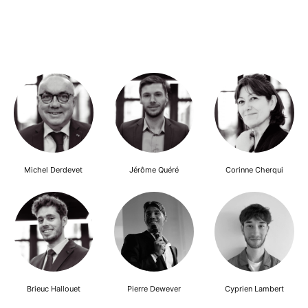
Michel Derdevet
Jérôme Quéré
Corinne Cherqui
Brieuc Hallouet
Pierre Dewever
Cyprien Lambert