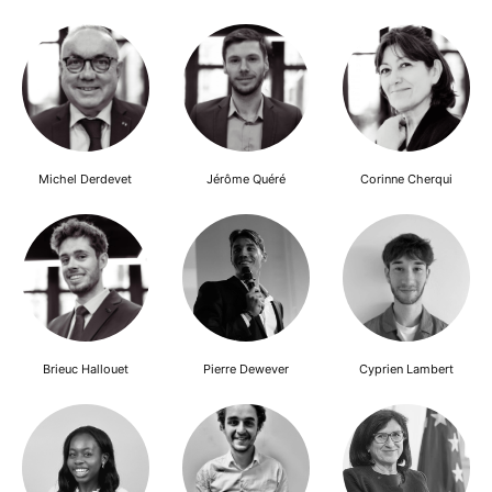
Michel Derdevet
Jérôme Quéré
Corinne Cherqui
Brieuc Hallouet
Pierre Dewever
Cyprien Lambert