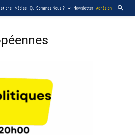
cations
Médias
Qui Sommes-Nous ?
Newsletter
Adhésion
ropéennes