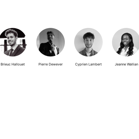
Brieuc Hallouet
Pierre Dewever
Cyprien Lambert
Jeanne Wallian