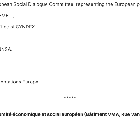
opean Social Dialogue Committee, representing the European po
EEMET ;
Office of SYNDEX ;
f UNSA.
rontations Europe.
*****
omité économique et social européen (Bâtiment VMA, Rue Van 