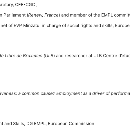
ecretary, CFE-CGC ;
n Parliament (
Renew, France
) and member of the EMPL committ
binet of EVP Minzatu, in charge of social rights and skills, Eur
té Libre de Bruxelles (ULB
) and researcher at ULB Centre d’étud
ctiveness: a common cause? Employment as a driver of performa
ent and Skills, DG EMPL, European Commission ;