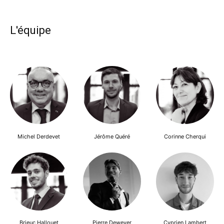
L'équipe
Michel Derdevet
Jérôme Quéré
Corinne Cherqui
Brieuc Hallouet
Pierre Dewever
Cyprien Lambert