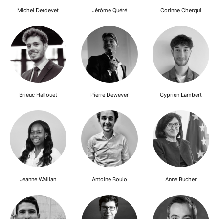
Michel Derdevet
Jérôme Quéré
Corinne Cherqui
Brieuc Hallouet
Pierre Dewever
Cyprien Lambert
Jeanne Wallian
Antoine Boulo
Anne Bucher