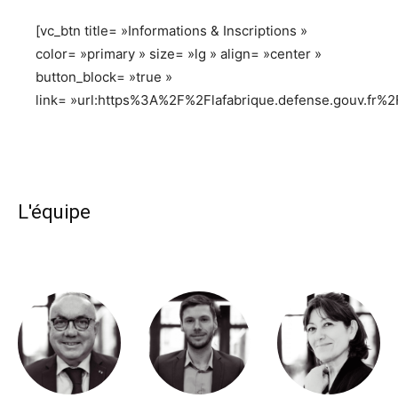
[vc_btn title= »Informations & Inscriptions »
color= »primary » size= »lg » align= »center »
button_block= »true »
link= »url:https%3A%2F%2Flafabrique.defense.gouv.fr%2F
L'équipe