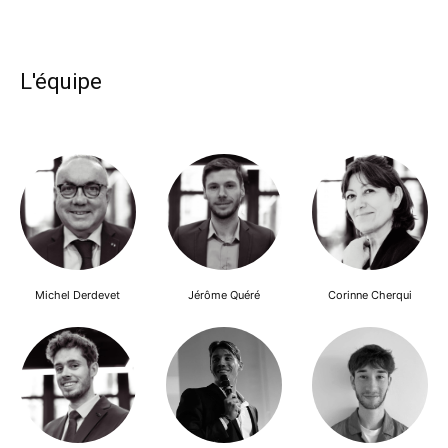
L'équipe
Michel Derdevet
Jérôme Quéré
Corinne Cherqui