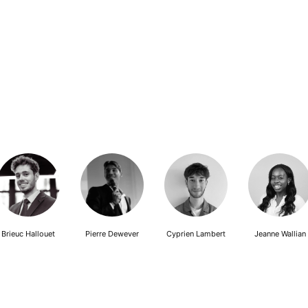
Brieuc Hallouet
Pierre Dewever
Cyprien Lambert
Jeanne Wallian