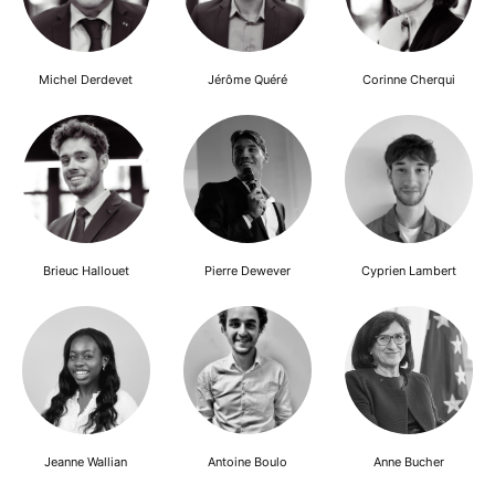
Michel Derdevet
Jérôme Quéré
Corinne Cherqui
Brieuc Hallouet
Pierre Dewever
Cyprien Lambert
Jeanne Wallian
Antoine Boulo
Anne Bucher