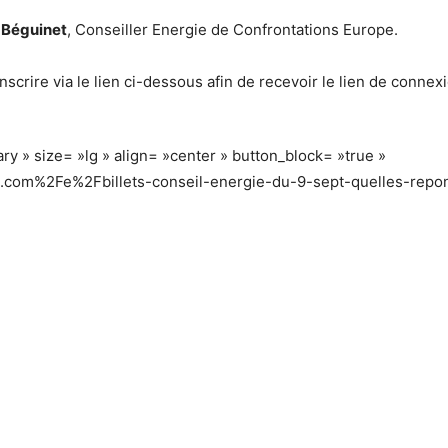
 Béguinet
, Conseiller Energie de Confrontations Europe.
crire via le lien ci-dessous afin de recevoir le lien de connexi
ry » size= »lg » align= »center » button_block= »true »
.com%2Fe%2Fbillets-conseil-energie-du-9-sept-quelles-repo