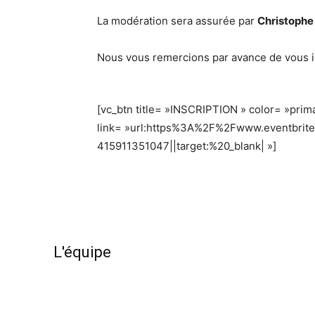
La modération sera assurée par
Christophe
Nous vous remercions par avance de vous ins
[vc_btn title= »INSCRIPTION » color= »prima
link= »url:https%3A%2F%2Fwww.eventbrite
415911351047||target:%20_blank| »]
L'équipe