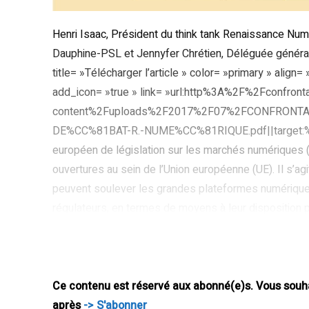
Henri Isaac, Président du think tank Renaissance Numé
Dauphine-PSL et Jennyfer Chrétien, Déléguée généra
title= »Télécharger l’article » color= »primary » align
add_icon= »true » link= »url:http%3A%2F%2Fconfron
content%2Fuploads%2F2017%2F07%2FCONFRONTA
DE%CC%81BAT-R.-NUME%CC%81RIQUE.pdf||target:%20_bl
européen de législation sur les marchés numériques (
ouvertures au sein de l’Union européenne (UE). Il s’a
peuvent soulever les grandes plateformes numérique
régulateurs, en termes de moyens à leur disposition p
interrogations qu’il convient d’éclairer, afin d’éviter l
au niveau européen. Économie numérique : nouveaux e
numérique est un objet complexe à analyser et réguler, 
Ce contenu est réservé aux abonné(e)s. Vous souhai
après
-> S'abonner