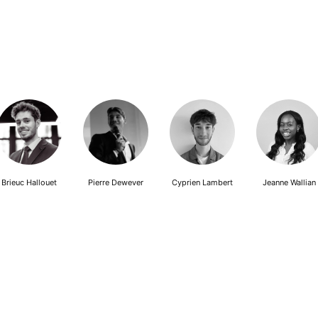
Brieuc Hallouet
Pierre Dewever
Cyprien Lambert
Jeanne Wallian