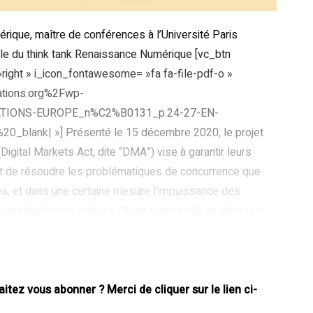
rique, maître de conférences à l’Université Paris
le du think tank Renaissance Numérique [vc_btn
= »right » i_icon_fontawesome= »fa fa-file-pdf-o »
tations.org%2Fwp-
TIONS-EUROPE_n%C2%B0131_p.24-27-EN-
ank| »] Présenté le 15 décembre 2020, le projet
Digital Markets Act, dite “DMA”) vise à garantir leurs
git de résoudre les problématiques de concurrence que
s, et dans une certaine mesure l’impuissance des
our réguler ces acteurs. Or, ce texte soulève diverses
es potentiels « effets de bord » pour l’économie et le droit
njeux de régulation D’un point de vue économique, le
tant il est à
tez vous abonner ? Merci de cliquer sur le lien ci-