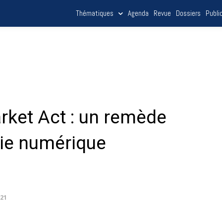
Thématiques
Agenda
Revue
Dossiers
Publi
rket Act : un remède
ie numérique
021