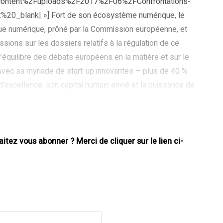
p-content%2Fuploads%2F2017%2F06%2FConfrontations-
0_blank| »] Fort de son écosystème numérique, le
que numérique, prôné par la Commission européenne, et
sions sur les dossiers relatifs à la régulation de ce
 l’équilibre des débats européens en la matière et sur le
vec sa myriade de start-up innovantes – plus de 40 %
’excellence, son capital humain envié et la puissance de
b digital majeur – voire comme le hub digital – de
la perspective du Brexit inquiète l’écosystème digital
t
tez vous abonner ? Merci de cliquer sur le lien ci-