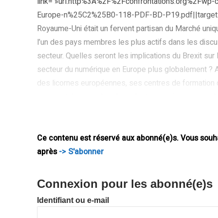
link= »url:http%3A%2F%2Fconfrontations.org%2Fw
Europe-n%25C2%25B0-118-PDF-BD-P19.pdf||target:%2
Royaume-Uni était un fervent partisan du Marché uni
l’un des pays membres les plus actifs dans les discus
secteur. Quelles seront les implications du Brexit sur
secteur du numérique en Europe plus globalement ? A
des licornes européennes, ses centres de formation d
son capital-risque, Londres s’est imposé comme un hu
l’Union européenne ces dernières années. Si bien que 
européen. Politiquement, le Royaume-Uni était influen
Ce contenu est réservé aux abonné(e)s. Vous souhai
après
-> S'abonner
Connexion pour les abonné(e)s
Identifiant ou e-mail