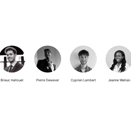
Brieuc Hallouet
Pierre Dewever
Cyprien Lambert
Jeanne Wallian