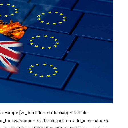
Europe [vc_btn title= »Télécharger l’article »
_icon_fontawesome= »fa fa-file-pdf-o » add_icon= »true »