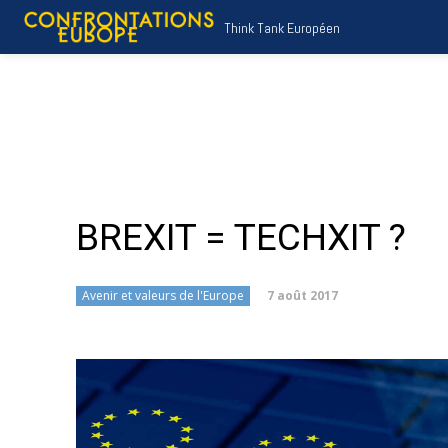
Think Tank Européen
BREXIT = TECHXIT ?
7 août 2017
Avenir et valeurs de l'Europe