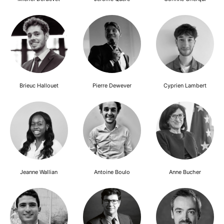
Brieuc Hallouet
Pierre Dewever
Cyprien Lambert
Jeanne Wallian
Antoine Boulo
Anne Bucher