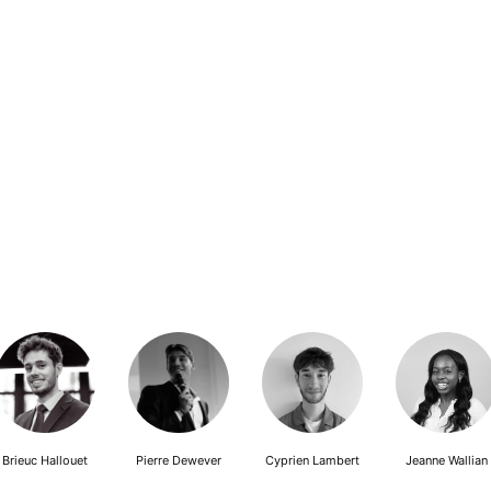
Brieuc Hallouet
Pierre Dewever
Cyprien Lambert
Jeanne Wallian