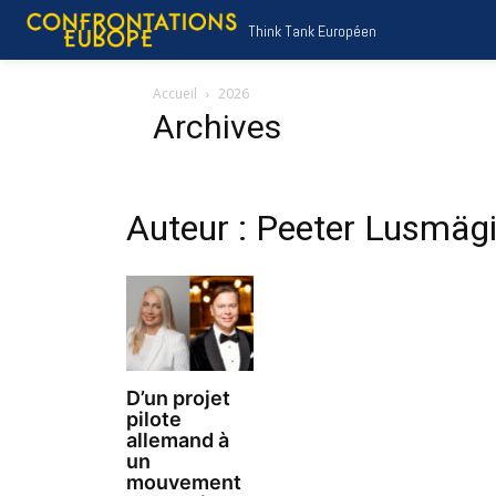
Think Tank Européen
Accueil
2026
Archives
Auteur : Peeter Lusmäg
D’un projet
pilote
allemand à
un
mouvement