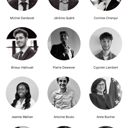
Michel Derdevet
Jérôme Quéré
Corinne Cherqui
Brieuc Hallouet
Pierre Dewever
Cyprien Lambert
Jeanne Wallian
Antoine Boulo
Anne Bucher