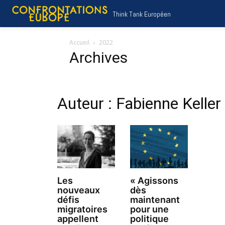
Think Tank Européen
Accueil
2022
Archives
Auteur : Fabienne Keller
Les
« Agissons
nouveaux
dès
défis
maintenant
migratoires
pour une
appellent
politique