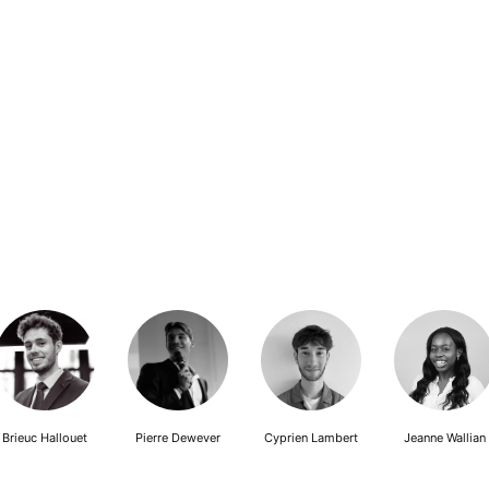
Brieuc Hallouet
Pierre Dewever
Cyprien Lambert
Jeanne Wallian