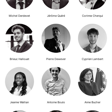
Michel Derdevet
Jérôme Quéré
Corinne Cherqui
Brieuc Hallouet
Pierre Dewever
Cyprien Lambert
Jeanne Wallian
Antoine Boulo
Anne Bucher