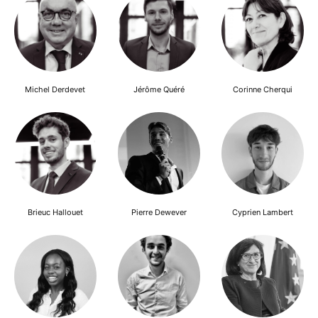
Michel Derdevet
Jérôme Quéré
Corinne Cherqui
Brieuc Hallouet
Pierre Dewever
Cyprien Lambert