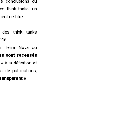
es conclusions du
es think tanks, un
[vc_btn title= »Rapport 2017 de
ent ce titre.
l’Observatoire européen des
 des think tanks
think tanks » style= »outline »
016.
color= »primary » align= »right »
ar Terra Nova ou
i_icon_fontawesome= »fa fa-
ées sont recensés
file-pdf-o »
« à la définition et
css_animation= »bounceInRight
s de publications,
» add_icon= »true »
transparent »
.
link= »url:http%3A%2F%2Fconfr
ontations.org%2Fwp-
content%2Fuploads%2F2017%
2F12%2FLA-FRANCE-DES-
THINKS-TANKS-
2017.pdf||target:%20_blank| »]