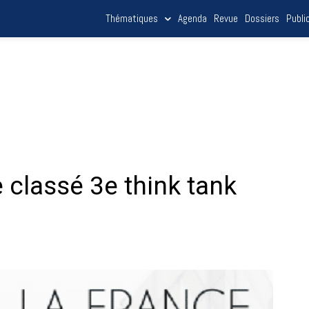
Thématiques
Agenda
Revue
Dossiers
Publi
 classé 3e think tank