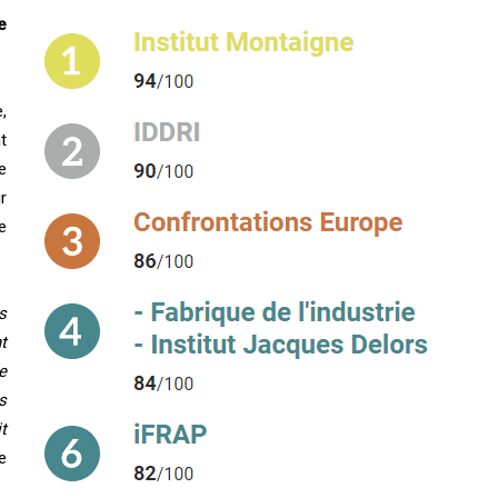
e
,
t
e
r
e
s
t
e
s
t
e