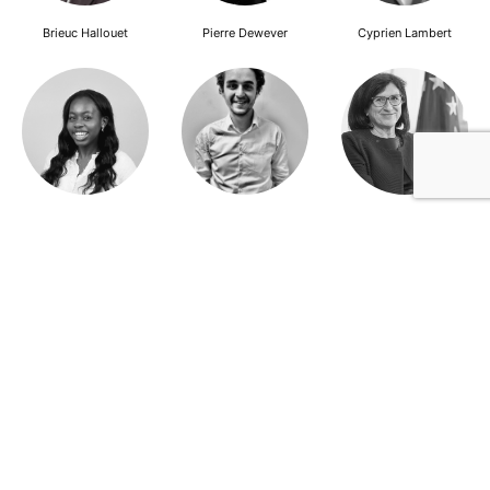
Brieuc Hallouet
Pierre Dewever
Cyprien Lambert
Jeanne Wallian
Antoine Boulo
Anne Bucher
Mohamed Es-Sbai
Olivier Marty
Pierre Berlioz