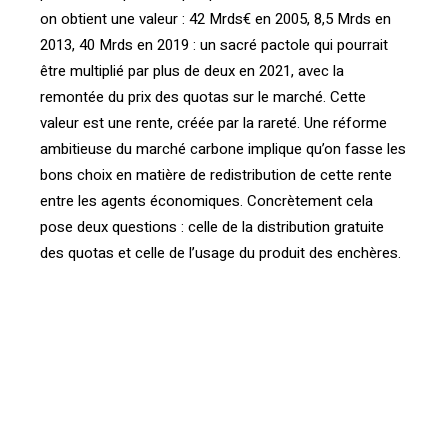
on obtient une valeur : 42 Mrds€ en 2005, 8,5 Mrds en
2013, 40 Mrds en 2019 : un sacré pactole qui pourrait
être multiplié par plus de deux en 2021, avec la
remontée du prix des quotas sur le marché. Cette
valeur est une rente, créée par la rareté. Une réforme
ambitieuse du marché carbone implique qu’on fasse les
bons choix en matière de redistribution de cette rente
entre les agents économiques. Concrètement cela
pose deux questions : celle de la distribution gratuite
des quotas et celle de l’usage du produit des enchères.
[vc_btn title= »Cliquez-ici pour lire l’étude complète »
color= »primary »
link= »url:http%3A%2F%2Fconfrontations.org%2Fpdewe
verconfrontations-org%2F15-ans-de-marche-carbone-
six-lecons-pour-renforcer-le-
systeme%2F||target:%20_blank| »][vc_btn