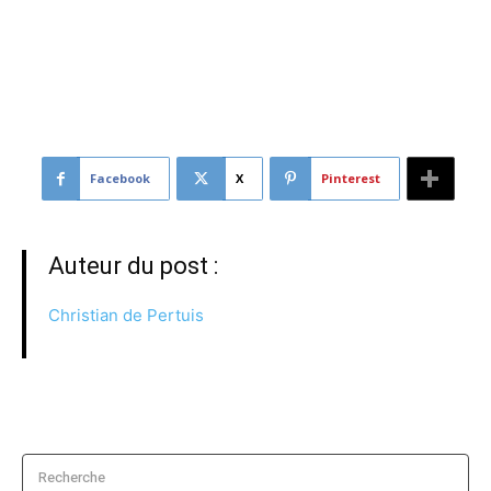
link= »url:http%3A%2F%2Fconfrontations.org%2Fpdewe
verconfrontations-org%2F15-ans-de-marche-carbone-
la-protection-de-la-frontiere-lart-du-prelevement-
inclusif-3-3%2F||target:%20_blank| »]
Facebook
X
Pinterest
Auteur du post :
Christian de Pertuis
Recherche