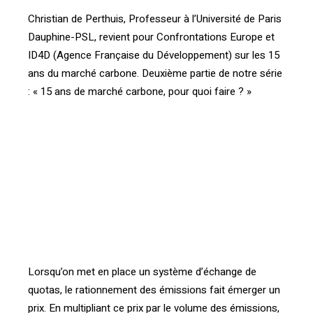
Christian de Perthuis, Professeur à l’Université de Paris
Dauphine-PSL, revient pour Confrontations Europe et
ID4D (Agence Française du Développement) sur les 15
ans du marché carbone. Deuxième partie de notre série
: « 15 ans de marché carbone, pour quoi faire ? »
[vc_btn title= »Téléchargez l’article en PDF »
color= »primary »
link= »url:http%3A%2F%2Fconfrontations.org%2Fpdewe
verconfrontations-org%2F15-ans-de-marche-carbone-
le-volet-distributif-touche-pas-a-mes-quotas-2-
3%2F%3Fpreview_id%3D15402%26preview_nonce%3D8
414ea518a%26_thumbnail_id%3D15353%26preview%3D
true||target:%20_blank| »]
Lorsqu’on met en place un système d’échange de
quotas, le rationnement des émissions fait émerger un
prix. En multipliant ce prix par le volume des émissions,