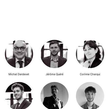
Michel Derdevet
Jérôme Quéré
Corinne Cherqui