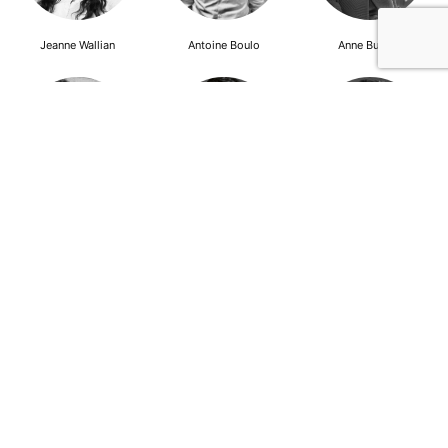
Jeanne Wallian
Antoine Boulo
Anne Bucher
Mohamed Es-Sbai
Olivier Marty
Pierre Berlioz
Adhésion
Contact
Mentions légales
Déclaration de confidentialité
© Copyright - Confrontations Europe - Think Tank Européen