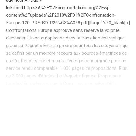
add_icon= »true »
link= »url:http%3A%2F%2Fconfrontations.org%2Fwp-
content%2Fuploads%2F2018%2F01%2FConfrontation-
Europe-120-PDF-BD-P26%C3%A028.pdf||target:%20_blank| »]
Confrontations Europe approuve sans réserve la volonté
d’engager l’Union européenne dans la transition énergétique,
grâce au Paquet « Énergie propre pour tous les citoyens » qui
se définit par un moindre recours aux sources émettrices de
gaz à effet de serre et moins d’énergie consommée pour un
service rendu comparable. 1 000 pages de propositions. Plus
de 3 000 pages d’études. Le Paquet « Énergie Propre pour
tous les Européens », que la Commission a présenté fin
novembre 2016 et sur lequel les États et le Parlement
européen travaillent, arrive à un moment clé pour adapter le
secteur électrique aux nouveaux enjeux. Fondant son analyse
sur une série de séminaires organisés à Bruxelles et à Paris
avec des intervenants du secteur privé et des administrations
publiques nationales et européenne, Confrontations Europe