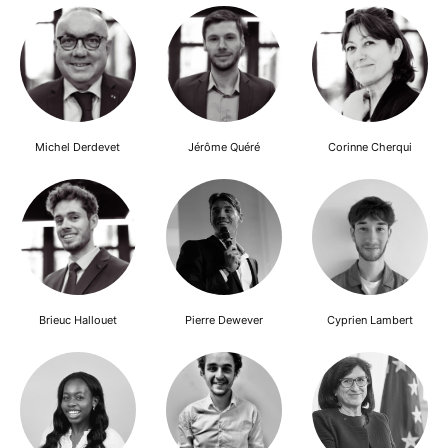
Michel Derdevet
Jérôme Quéré
Corinne Cherqui
Brieuc Hallouet
Pierre Dewever
Cyprien Lambert