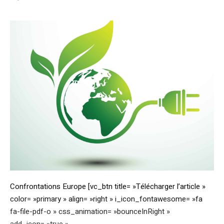
Confrontations Europe [vc_btn title= »Télécharger l’article »
color= »primary » align= »right » i_icon_fontawesome= »fa
fa-file-pdf-o » css_animation= »bounceInRight »