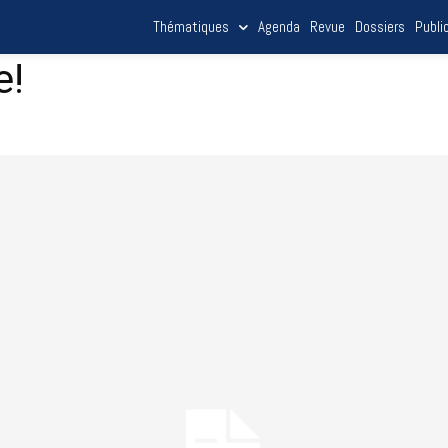
Thématiques
Agenda
Revue
Dossiers
Publi
e!