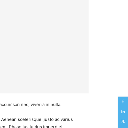
 accumsan nec, viverra in nulla.
s. Aenean scelerisque, justo ac varius
sem. Phasellus luctus imperdiet.