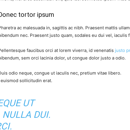
Donec tortor ipsum
Pharetra ac malesuada in, sagittis ac nibh. Praesent mattis ulla
bibendum nec. Praesent justo quam, sodales eu dui vel, iaculis 
Pellentesque faucibus orci at lorem viverra, id venenatis
justo p
bibendum, sem orci lacinia dolor, ut congue dolor justo a odio.
Duis odio neque, congue ut iaculis nec, pretium vitae libero.
euismod sollicitudin erat.
EQUE UT
 NULLA DUI.
CI.