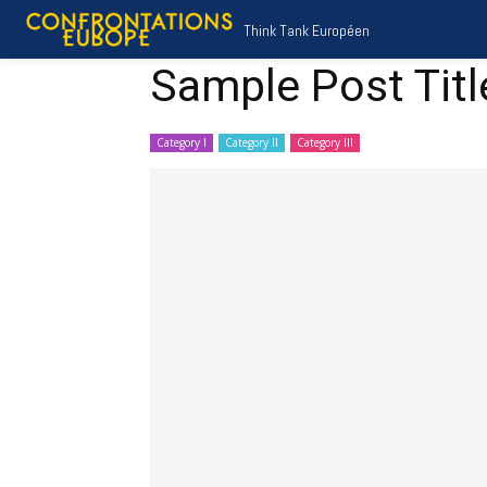
Think Tank Européen
Sample Post Titl
Category I
Category II
Category III