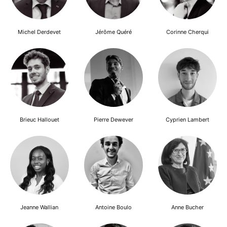
Michel Derdevet
Jérôme Quéré
Corinne Cherqui
Brieuc Hallouet
Pierre Dewever
Cyprien Lambert
Jeanne Wallian
Antoine Boulo
Anne Bucher