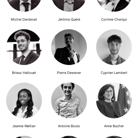
Michel Derdevet
Jérôme Quéré
Corinne Cherqui
Brieuc Hallouet
Pierre Dewever
Cyprien Lambert
Jeanne Wallian
Antoine Boulo
Anne Bucher