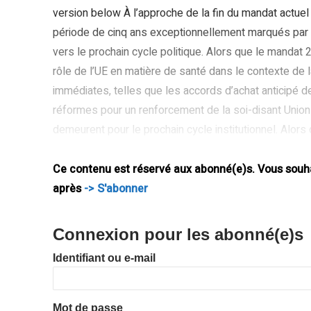
version below À l’approche de la fin du mandat actue
période de cinq ans exceptionnellement marqués par les
vers le prochain cycle politique. Alors que le mandat
rôle de l’UE en matière de santé dans le contexte de
immédiates, telles que les accords d’achat anticipé 
réformes pour un renforcement de la soi-disant Uni
demeurent pour le prochain cycle institutionnel. Alor
avec le temps, définir les orientations de la politique
Ce contenu est réservé aux abonné(e)s. Vous souhai
après
-> S'abonner
Connexion pour les abonné(e)s
Identifiant ou e-mail
Mot de passe