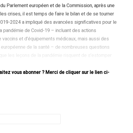
l du Parlement européen et de la Commission, après une
 crises, il est temps de faire le bilan et de se tourner
 2019-2024 a impliqué des avancées significatives pour le
 la pandémie de Covid-19 – incluant des actions
de vaccins et d’équipements médicaux, mais aussi des
on européenne de la santé – de nombreuses questions
s que les leçons de la pandémie risquent de s’estomper
 de santé de l’UE pour le prochain cycle
tez vous abonner ? Merci de cliquer sur le lien ci-