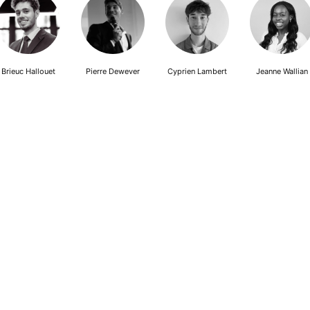
Brieuc Hallouet
Pierre Dewever
Cyprien Lambert
Jeanne Wallian
Adhésion
Contact
Mentions légales
Déclaration de confidentialité
© Copyright - Confrontations Europe - Think Tank Européen