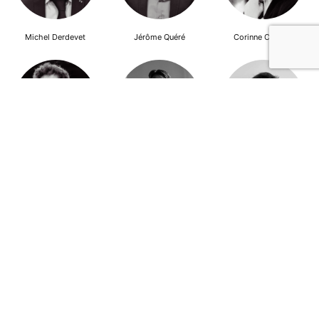
Michel Derdevet
Jérôme Quéré
Corinne Cherqui
Brieuc Hallouet
Pierre Dewever
Cyprien Lambert
Jeanne Wallian
Antoine Boulo
Anne Bucher