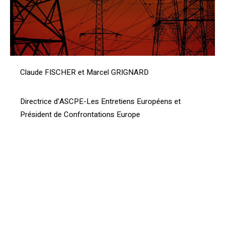
Claude FISCHER et Marcel GRIGNARD
Directrice d’ASCPE-Les Entretiens Européens et
Président de Confrontations Europe
[vc_btn title= »Télécharger l’article » style= »outline »
color= »blue » align= »right » i_icon_fontawesome= »fa
fa-file-pdf-o » add_icon= »true »
link= »url:http%3A%2F%2Fprod.confrontations.org%2Fw
p-content%2Fuploads%2F2016%2F03%2F2015-10-
Reponse-consultation-Commission-Marche-
electricite.pdf||target:%20_blank »]