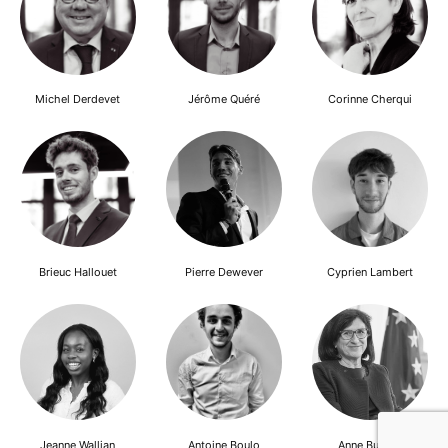
Michel Derdevet
Jérôme Quéré
Corinne Cherqui
Brieuc Hallouet
Pierre Dewever
Cyprien Lambert
Jeanne Wallian
Antoine Boulo
Anne Bucher