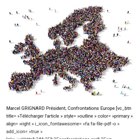
Marcel GRIGNARD Président, Confrontations Europe [vc_btn
title= »Télécharger l’article » style= »outline » color= »primary »
align= »right » i_icon_fontawesome= »fa fa-file-pdf-o »
add_icon= »true »