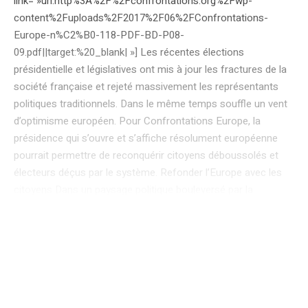
link= »url:http%3A%2F%2Fconfrontations.org%2Fwp-
content%2Fuploads%2F2017%2F06%2FConfrontations-
Europe-n%C2%B0-118-PDF-BD-P08-
09.pdf||target:%20_blank| »] Les récentes élections
présidentielle et législatives ont mis à jour les fractures de la
société française et rejeté massivement les représentants
politiques traditionnels. Dans le même temps souffle un vent
d’optimisme européen. Pour Confrontations Europe, la
présidence qui s’ouvre et s’affiche résolument européenne
pourrait permettre de reconquérir citoyens déboussolés et
électeurs déçus par le système. Refonder l’Europe avec les
citoyens Dans un paysage politique bouleversé par la
séquence électorale que nous venons de vivre, le président de
la République assume l’interdépendance entre enjeux
nationaux et européens, et s’est clairement prononcé en
faveur d’une refondation de l’Union européenne. C’est une
voie porteuse d’optimisme mais encombrée obstacles. La
conduite et le contenu des réformes indispensables à notre