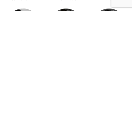
Mohamed Es-Sbai
Olivier Marty
Pierre Berlioz
Adhésion
Contact
Mentions légales
Déclaration de confidentialité
© Copyright - Confrontations Europe - Think Tank Européen